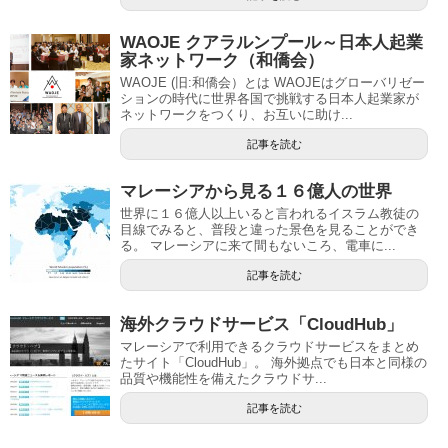
WAOJE クアラルンプール～日本人起業
家ネットワーク（和僑会）
WAOJE (旧:和僑会）とは WAOJEはグローバリゼー
ションの時代に世界各国で挑戦する日本人起業家が
ネットワークをつくり、お互いに助け...
記事を読む
マレーシアから見る１６億人の世界
世界に１６億人以上いると言われるイスラム教徒の
目線でみると、普段と違った景色を見ることができ
る。 マレーシアに来て間もないころ、電車に...
記事を読む
海外クラウドサービス「CloudHub」
マレーシアで利用できるクラウドサービスをまとめ
たサイト「CloudHub」。 海外拠点でも日本と同様の
品質や機能性を備えたクラウドサ...
記事を読む