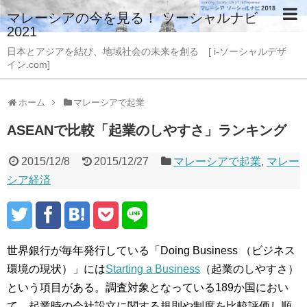
マレーシアの今を見る！ ソーシャルナビ
2021
日本とアジアを結び、地域社会の未来を創る [ i-ソーシャルデザ
イン.com]
ホーム
マレーシアで起業
ASEANで比較「起業のしやすさ」ランキング
2015/12/8
2015/12/27
マレーシアで起業
,
マレー
シア経済
世界銀行が毎年発行している「Doing Business （ビジネス
環境の現状）」には
Starting a Business
（起業のしやすさ）
という項目がある。調査対象となっている189か国におい
て、起業時の会社設立に関する規則や制度を比較評価し順