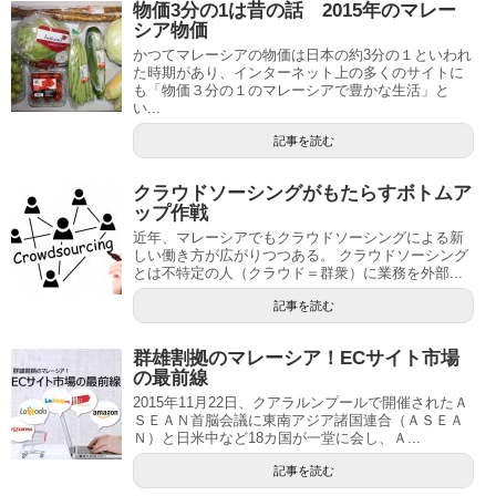
物価3分の1は昔の話 2015年のマレー
シア物価
かつてマレーシアの物価は日本の約3分の１といわれ
た時期があり、インターネット上の多くのサイトに
も「物価３分の１のマレーシアで豊かな生活」と
い...
記事を読む
クラウドソーシングがもたらすボトムア
ップ作戦
近年、マレーシアでもクラウドソーシングによる新
しい働き方が広がりつつある。 クラウドソーシング
とは不特定の人（クラウド＝群衆）に業務を外部...
記事を読む
群雄割拠のマレーシア！ECサイト市場
の最前線
2015年11月22日、クアラルンプールで開催されたＡ
ＳＥＡＮ首脳会議に東南アジア諸国連合（ＡＳＥＡ
Ｎ）と日米中など18カ国が一堂に会し、Ａ...
記事を読む