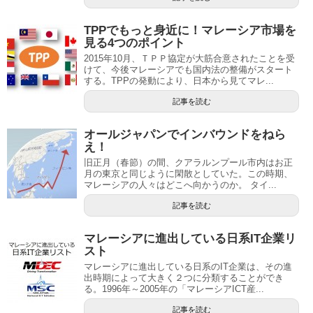
TPPでもっと身近に！マレーシア市場を
見る4つのポイント
2015年10月、ＴＰＰ協定が大筋合意されたことを受
けて、今後マレーシアでも国内法の整備がスタート
する。TPPの発動により、日本から見てマレ...
記事を読む
オールジャパンでインバウンドをねら
え！
旧正月（春節）の間、クアラルンプール市内はお正
月の東京と同じように閑散としていた。この時期、
マレーシアの人々はどこへ向かうのか。 タイ...
記事を読む
マレーシアに進出している日系IT企業リ
スト
マレーシアに進出している日系のIT企業は、その進
出時期によって大きく２つに分類することができ
る。1996年～2005年の「マレーシアICT産...
記事を読む