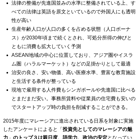
法律の整備が先進国並みの水準に整備されている上、す
べての法律は英語を原文といているので外国人にも透明
性が高い
生産年齢人口が人口の多くを占める状態（人口ボーナ
ス）が2030年頃まで続くとされ、可処分所得の伸びと
ともに消費も拡大していく予測
ASEAN地域の中心に位置しており、アジア圏やイスラ
ム圏（ハラルマーケット）などの足掛かりとして最適
治安の良さ、安い物価、高い医療水準、豊富な教育施設
と生活する条件が整っている
現地で雇用する人件費もシンガポールや先進国に比べる
とまだまだ安い。事務所賃料や従業員の住宅費も安いの
でスタートアップ時の負担を削減することができる。
2015年度にマレーシアに進出されている日系を対象に実施
したアンケートによると「
投資先としてのマレーシアの魅
力
」
のトップ３は親日度、語学力、政治の安定
となってい