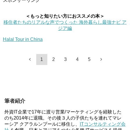
スポンサーリンク
＜もっと知りたい方におススメの本＞
移住者たちのリアルな声でつくった 海外暮らし最強ナビ ア
ジア編
Halal Tour in China
1
2
3
4
5
筆者紹介
外資IT企業で17年に渡り営業/マーケティングを経験した
のち2014年に退職。その後３人の子供たちを連れてマレ
ーシア クアラルンプールに移住し、
ITコンサルティング会