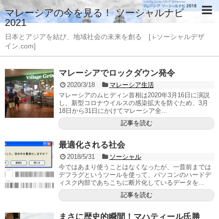
マレーシアの今を見る！ ソーシャルナビ
2021
日本とアジアを結び、地域社会の未来を創る [ i-ソーシャルデザ
イン.com]
マレーシアでロックダウン発令
2020/3/18
マレーシア生活
マレーシアのムヒディン首相は2020年3月16日に演説
し、新型コロナウイルスの感染拡大を防ぐため、3月
18日から31日にかけてマレーシア全...
記事を読む
最適化される社会
2018/5/31
ソーシャル
今ではあまり使うことはなくなったが、一昔前までは
デフラグというツールを使って、パソコンのハードデ
ィスク内部であちこちに断片化しているデータを...
記事を読む
まさに歴史的瞬間！マハティール氏勝