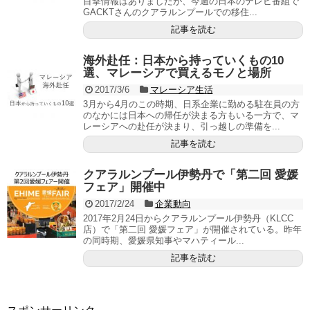
目撃情報はありましたが、今週の日本のテレビ番組で
GACKTさんのクアラルンプールでの移住...
記事を読む
海外赴任：日本から持っていくもの10
選、マレーシアで買えるモノと場所
2017/3/6
マレーシア生活
3月から4月のこの時期、日系企業に勤める駐在員の方
のなかには日本への帰任が決まる方もいる一方で、マ
レーシアへの赴任が決まり、引っ越しの準備を...
記事を読む
クアラルンプール伊勢丹で「第二回 愛媛
フェア」開催中
2017/2/24
企業動向
2017年2月24日からクアラルンプール伊勢丹（KLCC
店）で「第二回 愛媛フェア」が開催されている。昨年
の同時期、愛媛県知事やマハティール...
記事を読む