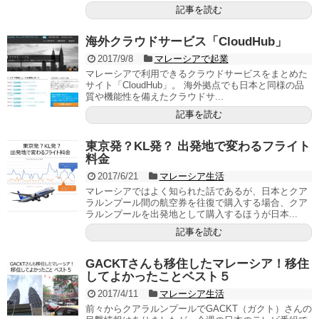
記事を読む
海外クラウドサービス「CloudHub」
2017/9/8
マレーシアで起業
マレーシアで利用できるクラウドサービスをまとめた
サイト「CloudHub」。 海外拠点でも日本と同様の品
質や機能性を備えたクラウドサ...
記事を読む
東京発？KL発？ 出発地で変わるフライト
料金
2017/6/21
マレーシア生活
マレーシアではよく知られた話であるが、日本とクア
ラルンプール間の航空券を往復で購入する場合、クア
ラルンプールを出発地として購入するほうが日本...
記事を読む
GACKTさんも移住したマレーシア！移住
してよかったことベスト５
2017/4/11
マレーシア生活
前々からクアラルンプールでGACKT（ガクト）さんの