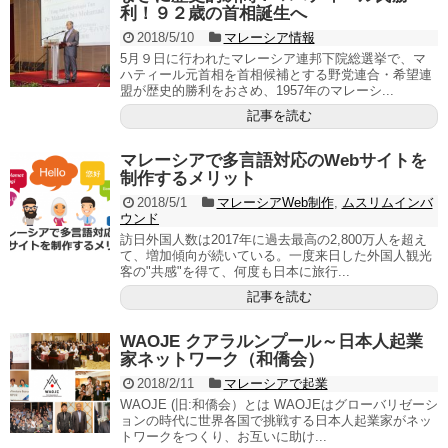
利！９２歳の首相誕生へ
2018/5/10
マレーシア情報
5月９日に行われたマレーシア連邦下院総選挙で、マ
ハティール元首相を首相候補とする野党連合・希望連
盟が歴史的勝利をおさめ、1957年のマレーシ...
記事を読む
マレーシアで多言語対応のWebサイトを
制作するメリット
2018/5/1
マレーシアWeb制作
,
ムスリムインバ
ウンド
訪日外国人数は2017年に過去最高の2,800万人を超え
て、増加傾向が続いている。一度来日した外国人観光
客の"共感"を得て、何度も日本に旅行...
記事を読む
WAOJE クアラルンプール～日本人起業
家ネットワーク（和僑会）
2018/2/11
マレーシアで起業
WAOJE (旧:和僑会）とは WAOJEはグローバリゼーシ
ョンの時代に世界各国で挑戦する日本人起業家がネッ
トワークをつくり、お互いに助け...