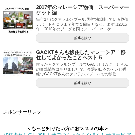
2017年のマレーシア物価 スーパーマー
ケット編
毎年1月にクアラルンプール現地で観測している物価
レポートも２０１７年で３回目となる。まずは2015
年、2016年のブログと同じスーパーマーケ...
記事を読む
GACKTさんも移住したマレーシア！移
住してよかったことベスト５
前々からクアラルンプールでGACKT（ガクト）さん
の目撃情報はありましたが、今週の日本のテレビ番
組でGACKTさんのクアラルンプールでの移住...
記事を読む
スポンサーリンク
＜もっと知りたい方におススメの本＞
移住者たちのリアルな声でつくった 海外暮らし最強ナビ ア