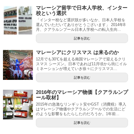
マレーシア留学で日本人学校、インター
校という選択
「インター校など選択肢が多いなか、日本人学校を
選んでいただいてありがとうございます」 2014年8
月、クアラルンプール日本人学校への転入生向...
記事を読む
マレーシアにクリスマス は来るのか
12月でも30℃を超える南国マレーシアで迎えるクリ
スマス シーズン。日本であれば11月頃から街にイル
ミネーションが増えていき徐々にクリスマス...
記事を読む
2016年のマレーシア物価【クアラルンプ
ール取材】
2015年の急激なリンギット安やGST（消費税）導入
はマレーシア物価やクアラルンプールでの生活にど
のような影響をもたらしたのだろうか。1年前...
記事を読む