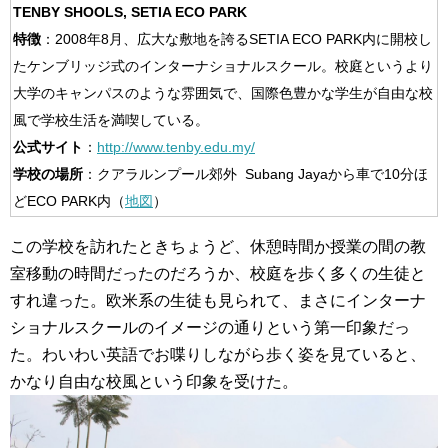
TENBY SHOOLS, SETIA ECO PARK
特徴
：2008年8月、広大な敷地を誇るSETIA ECO PARK内に開校し
たケンブリッジ式のインターナショナルスクール。校庭というより
大学のキャンパスのような雰囲気で、国際色豊かな学生が自由な校
風で学校生活を満喫している。
公式サイト
：
http://www.tenby.edu.my/
学校の場所
：クアラルンプール郊外 Subang Jayaから車で10分ほ
どECO PARK内（
地図
）
この学校を訪れたときちょうど、休憩時間か授業の間の教
室移動の時間だったのだろうか、校庭を歩く多くの生徒と
すれ違った。欧米系の生徒も見られて、まさにインターナ
ショナルスクールのイメージの通りという第一印象だっ
た。わいわい英語でお喋りしながら歩く姿を見ていると、
かなり自由な校風という印象を受けた。