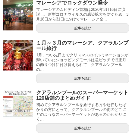
マレーシアでロックダウン発令
マレーシアのムヒディン首相は2020年3月16日に演
説し、新型コロナウイルスの感染拡大を防ぐため、3
月18日から31日にかけてマレーシア全...
記事を読む
１月～３月のマレーシア、クアラルンプ
ール旅行
1月、つい先日までクリスマスのイルミネーションが
輝いていたショッピングモールは急ピッチで旧正月
の飾りつけに付け替えられて、クアラルンプール
の...
記事を読む
クアラルンプールのスーパーマーケット
120店舗のまとめガイド
初めてクアラルンプールを旅行する方や赴任したば
かりの方にとって、クアラルンプールの街のどこに
どのようなスーパーマーケットがあるのかわかりに
く...
記事を読む